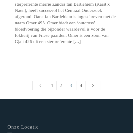
sterprefrente merrie Zandra fan Bartlehiem (Karst x
Naen), heeft succesvol het Centraal Onderzoek
afgerond. Oane fan Bartlehiem is ingeschreven met de
naam Omer 493. Omer biedt een ‘outcross’
bloedvoering die bijzonder waardevol is voor de
fokkerij van Friese paarden. Omer is een zoon van
Gjalt 426 uit een sterpreferente […]
1
2
3
4
Onze Locatie