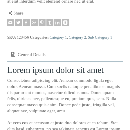
at erat interdum velit eleifend ornare nec ut erat.
Share
SKU:
123456
Categories:
Category 1
,
Category 2
,
Sub Category 1
General Details
Lorem ipsum dolor sit amet
Consectetuer adipiscing elit. Aenean commodo ligula eget
dolor. Aenean massa. Cum sociis natoque penatibus et magnis
dis parturient montes, nascetur ridiculus mus. Donec quam
felis, ultricies nec, pellentesque eu, pretium quis, sem. Nulla
consequat massa quis enim. Donec pede justo, fringilla vel,
aliquet nec, vulputate eget, arcu.
At vero eos et accusam et justo duo dolores et ea rebum. Stet
clita kasd gubergren, no sea takimata sanctus est Lorem ipsum